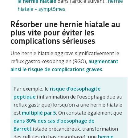
la hernie hiatale
dans l’article suivant :
hernie
hiatale – symptômes
Résorber une hernie hiatale au
plus vite pour éviter les
complications sérieuses
Une hernie hiatale aggrave significativement le
reflux gastro-œsophagien (RGO),
augmentant
ainsi le risque de complications graves
.
Par exemple, le
risque d’
oesophagite
peptique
(inflammation de l’oesophage due au
reflux gastrique) lorsqu’on a une hernie hiatale
est
multiplié par 5
. On constate également que
dans 80% des cas d’
oesophage de
Barrett
(stade précancéreux, transformation
des cellules du bas oesophage), une
hernie