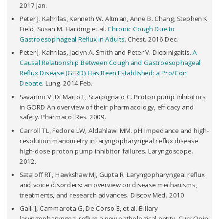
2017 Jan.
Peter J. Kahrilas, Kenneth W. Altman, Anne B. Chang, Stephen K.
Field, Susan M. Harding et al.
Chronic Cough Due to
Gastroesophageal Reflux in Adults
. Chest. 2016 Dec.
Peter J. Kahrilas, Jaclyn A. Smith and Peter V. Dicpinigaitis.
A
Causal Relationship Between Cough and Gastroesophageal
Reflux Disease (GERD) Has Been Established: a Pro/Con
Debate
. Lung. 2014 Feb.
Savarino V, Di Mario F, Scarpignato C. Proton pump inhibitors
in GORD An overview of their pharmacology, efficacy and
safety. Pharmacol Res. 2009.
Carroll TL, Fedore LW, Aldahlawi MM. pH Impedance and high-
resolution manometry in laryngopharyngeal reflux disease
high-dose proton pump inhibitor failures. Laryngoscope.
2012.
Sataloff RT, Hawkshaw MJ, Gupta R. Laryngopharyngeal reflux
and voice disorders: an overview on disease mechanisms,
treatments, and research advances. Discov Med. 2010
Galli J, Cammarota G, De Corso E, et al. Biliary
laryngopharyngeal reflux: a new pathological entity. Curr Opin