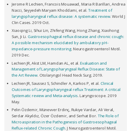
Jerome R Lechien, Francois Mouawad, Maria R Barillari, Andrea
Nacci, Seyyedeh Maryam Khoddami, et al.
Treatment of
laryngopharyngeal reflux disease: A systematic review
. World J
Clin Cases. 2019 Oct.
Xiaoqing Li, Sihui Lin, Zhifeng Wang, Hong Zhang, Xiaohong
Sun, Ji Li.
Gastroesophageal reflux disease and chronic cough:
A possible mechanism elucidated by ambulatory pH‐
impedance‐pressure monitoring
. Neurogastroenterol Motil.
2019 Dec.
Lechien JR, Akst LM, Hamdan AL, et al.
Evaluation and
Management of Laryngopharyngeal Reflux Disease: State of
the Art Review
. Otolaryngol Head Neck Surg. 2019.
Lechien JR, Saussez S, Schindler A, Karkos P, et al.
Clinical
Outcomes of Laryngopharyngeal reflux Treatment: A critical
Systematic review and Meta-analysis
. Laryngoscope. 2019
May.
Pelin Özdemir, Münevver Erdinç, Rukiye Vardar, Ali Veral,
Serdar Akyıldız, Özer Özdemir, and Serhat Bor.
The Role of
Microaspiration in the Pathogenesis of Gastroesophageal
Reflux-related Chronic Cough
. J Neurogastroenterol Motil.