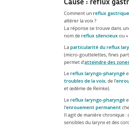
Cause : reflux gast
Comment un
reflux gastriqu
altérer la voix ?
La réponse se trouve dans u
nom de
reflux silencieux
ou « 
La
particularité du reflux l
(micro-gouttelettes, fines part
permet d’
atteindre des zones
Le
reflux laryngo-pharyngé
e
troubles de la voix
, de l’
enrou
et œdème de Reinke).
Le
reflux laryngo-pharyngé
e
l’
enrouement permanent
che
Il agit de manière chronique 
sensibles du larynx et des cor