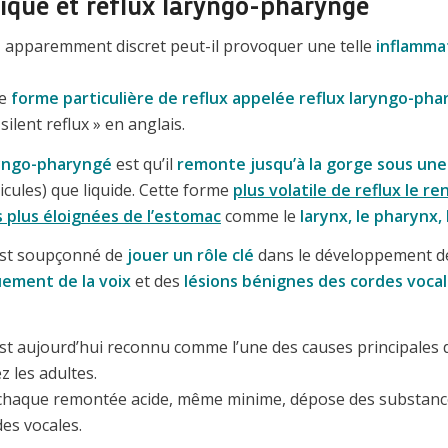
rique et reflux laryngo-pharyngé
e
apparemment discret peut-il provoquer une telle
inflamma
ne
forme particulière de reflux appelée reflux laryngo-ph
silent reflux » en anglais.
aryngo-pharyngé
est qu’il
remonte jusqu’à la gorge sous un
icules) que liquide. Cette forme
plus volatile de reflux le r
 plus éloignées de l’estomac
comme le
larynx, le pharynx,
st soupçonné de
jouer un rôle clé
dans le développement 
ement de la voix
et des
lésions bénignes des cordes voca
st aujourd’hui reconnu comme l’une des causes principales
z les adultes.
: chaque remontée acide, même minime, dépose des substances
des vocales.