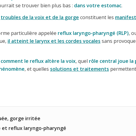
ourrait se trouver bien plus bas :
dans votre estomac
.
s
troubles de la voix et de la gorge
constituent les
manifesta
orme particulière appelée
reflux laryngo-pharyngé (RLP)
, o
que,
il atteint le larynx et les cordes vocales
sans provoquer
s
comment le reflux altère la voix
, quel
rôle central joue la
 phénomène
, et quelles
solutions et traitements
permettent
ée, gorge irritée
e et reflux laryngo-pharyngé