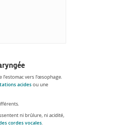
laryngée
e l’estomac vers l’œsophage.
tations acides
ou une
fférents.
sentent ni brûlure, ni acidité,
des cordes vocales
.