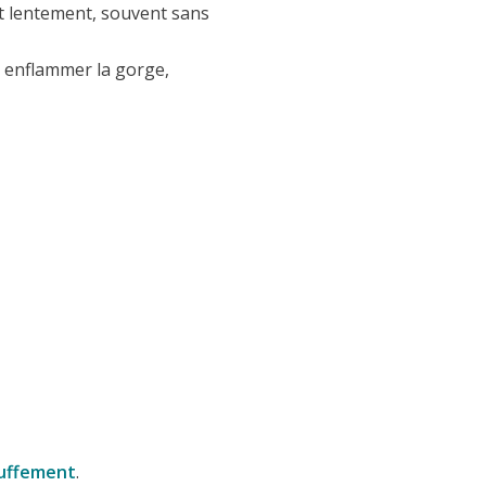
t lentement, souvent sans
et enflammer la gorge,
ouffement
.