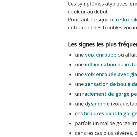
Ces symptômes atypiques, en
douleur au début.
Pourtant, lorsque ce
reflux si
entraînant des troubles vocaux
Les signes les plus fréque
une
voix enrouée
ou affaib
une
inflammation ou irrit
une
voix enrouée avec gla
une
sensation de boule da
un
raclement de gorge p
une
dysphonie
(voix instab
des
brûlures dans la gorg
parfois un mal de gorge irra
dans les cas plus sévères, 