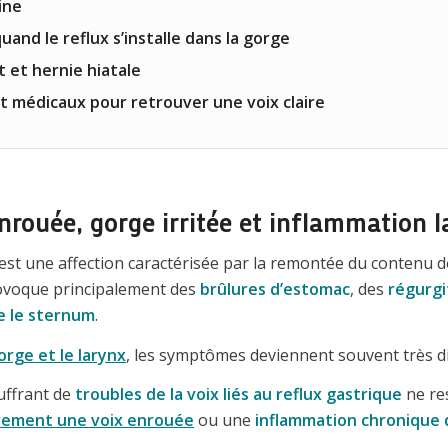
ine
uand le reflux s’installe dans la gorge
et hernie hiatale
t médicaux pour retrouver une voix claire
rouée, gorge irritée et inflammation 
st une affection caractérisée par la remontée du contenu d
rovoque principalement des
brûlures d’estomac
, des
régurgi
e le sternum
.
orge et le larynx
, les symptômes deviennent souvent très di
uffrant de
troubles de la voix liés au reflux gastrique
ne res
vement une voix enrouée
ou une
inflammation chronique 