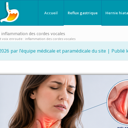
Accueil
Reflux gastrique
Hernie hiata
 : inflammation des cordes vocales
et voix enrouée : inflammation des cordes vocales
 2026
par l’équipe médicale et paramédicale du site
|
Publié l