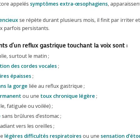
core appelés
symptômes extra-œsophagiens
, apparaissen
lencieux
se répète durant plusieurs mois, il finit par irriter 
 parfois persistants.
nts d’un reflux gastrique touchant la voix sont :
lie, surtout le matin ;
ation des cordes vocales
;
ires épaisses
;
ns la gorge
liée au reflux gastrique ;
ermanent
ou une
toux chronique légère
;
le, fatiguée ou voilée) ;
e
sans brûlures d’estomac ;
diant vers les oreilles ;
de
légères difficultés respiratoires
ou une
sensation d’ét