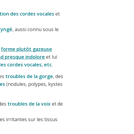
tion des cordes vocales
et
aryngé
, aussi connu sous le
e
forme plutôt gazeuse
end presque indolore
et lui
 les cordes vocales, etc
.
des
troubles de la gorge
, des
les
(nodules, polypes, kystes
 des
troubles de la voix
et de
 irritantes sur les tissus