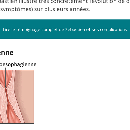
stien illustre très concrètement l’évolution de d
+ symptômes) sur plusieurs années.
Lire le témoignage complet de Sébastien et ses complications
enne