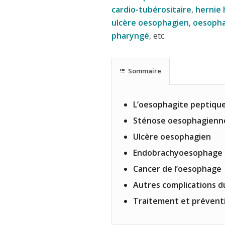
cardio-tubérositaire
,
hernie 
ulcère oesophagien
,
oesopha
pharyngé
, etc.
Sommaire
L’oesophagite peptiqu
Sténose oesophagienn
Ulcère oesophagien
Endobrachyoesophage 
Cancer de l’oesophage
Autres complications d
Traitement et préventi