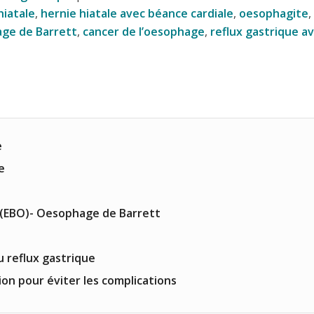
hiatale
,
hernie hiatale avec béance cardiale
,
oesophagite
,
ge de Barrett
,
cancer de l’oesophage
,
reflux gastrique av
e
e
(EBO)- Oesophage de Barrett
u reflux gastrique
on pour éviter les complications