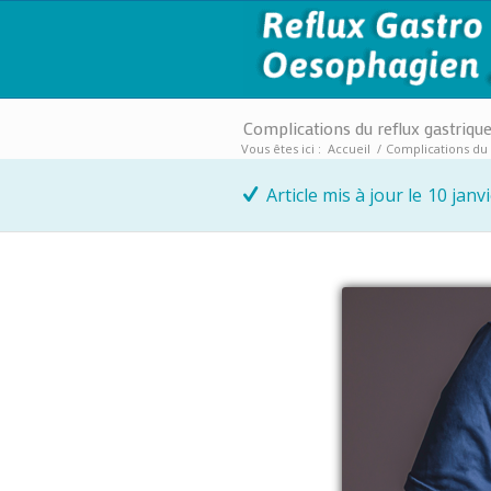
Complications du reflux gastrique 
Vous êtes ici :
Accueil
/
Complications du r
Article mis à jour le
10 janv