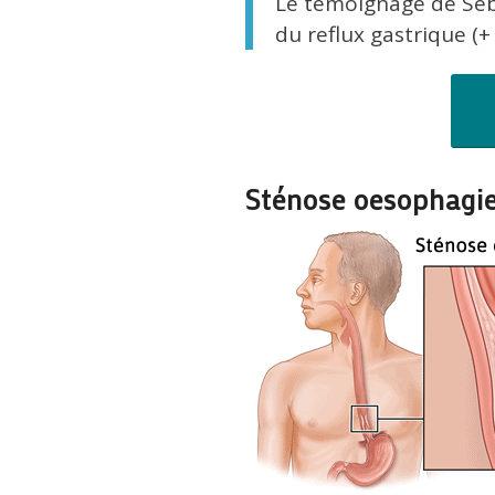
Le témoignage de Séba
du reflux gastrique (
Sténose oesophagi