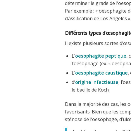
déterminer le grade de l’oeso
Par exemple : « oesophagite de
classification de Los Angeles »
Différents types d’œsophagit
Il existe plusieurs sortes d’œs
L’
oesophagite peptique
, 
l’oesophage (ex. « oesophag
L’
oesophagite caustique
,
d’
origine infectieuse
, l’o
le bacille de Koch.
Dans la majorité des cas, les 
favorisants. Bien que les comp
sténose de l’oesophage, d’ul