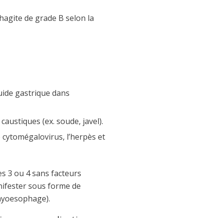
hagite de grade B selon la
uide gastrique dans
caustiques (ex. soude, javel).
e cytomégalovirus, l’herpès et
es 3 ou 4 sans facteurs
anifester sous forme de
hyoesophage).