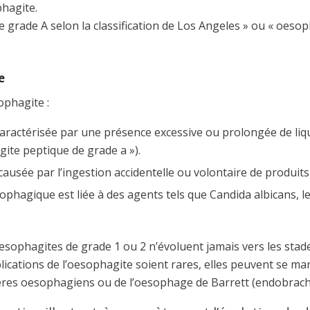
phagite.
 grade A selon la classification de Los Angeles » ou « oesop
.
e
ophagite :
caractérisée par une présence excessive ou prolongée de liq
ite peptique de grade a »).
 causée par l’ingestion accidentelle ou volontaire de produits 
esophagique est liée à des agents tels que Candida albicans, l
oesophagites de grade 1 ou 2 n’évoluent jamais vers les stad
lications de l’oesophagite soient rares, elles peuvent se m
cères oesophagiens ou de l’oesophage de Barrett (endobrac