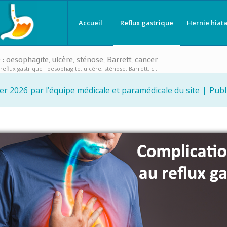
Accueil
Reflux gastrique
Hernie hiata
: oesophagite, ulcère, sténose, Barrett, cancer
eflux gastrique : oesophagite, ulcère, sténose, Barrett, c...
ier 2026
par l’équipe médicale et paramédicale du site
|
Publ