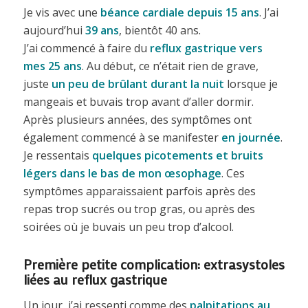
Je vis avec une
béance cardiale
depuis 15 ans
. J’ai
aujourd’hui
39 ans
, bientôt 40 ans.
J’ai commencé à faire du
reflux gastrique vers
mes 25 ans
. Au début, ce n’était rien de grave,
juste
un peu de brûlant durant la nuit
lorsque je
mangeais et buvais trop avant d’aller dormir.
Après plusieurs années, des symptômes ont
également commencé à se manifester
en journée
.
Je ressentais
quelques picotements et bruits
légers dans le bas de mon œsophage
. Ces
symptômes apparaissaient parfois après des
repas trop sucrés ou trop gras, ou après des
soirées où je buvais un peu trop d’alcool.
Première petite complication:
extrasystoles
liées au reflux gastrique
Un jour, j’ai ressenti comme des
palpitations au