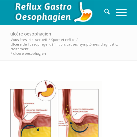
ulcère oesophagien
Vous êtes ici :
Accueil
/
Sport et reflux
/
Ulcère de l’oesophage: définition, causes, symptômes, diagnostic,
traitement
/
ulcère oesophagien