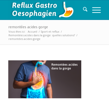
remontées acides gorge
Vous êtes ici :
Accueil
/
Sport et reflux
/
Remontées acides dans la gorge: quelles solutions?
/
remontées acides gorge