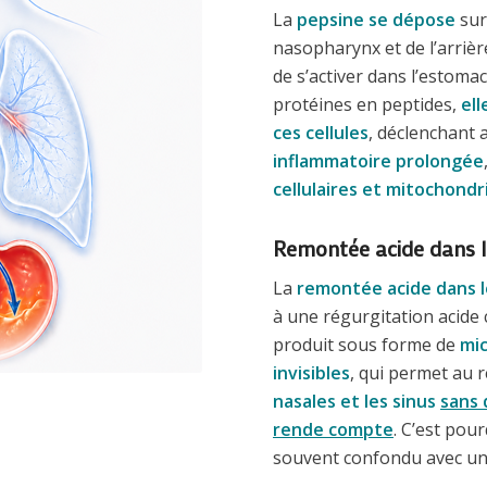
La
pepsine se dépose
sur 
nasopharynx et de l’arriè
de s’activer dans l’estom
protéines en peptides,
ell
ces cellules
, déclenchant 
inflammatoire prolongée
cellulaires et mitochondr
Remontée acide dans l
La
remontée acide dans l
à une régurgitation acide c
produit sous forme de
mi
invisibles
, qui permet au r
nasales et les sinus
sans 
rende compte
. C’est pou
souvent confondu avec une