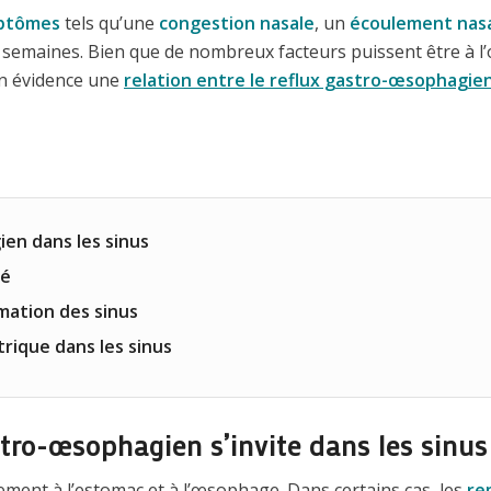
ptômes
tels qu’une
congestion nasale
, un
écoulement nas
 semaines. Bien que de nombreux facteurs puissent être à l’o
en évidence une
relation entre le reflux gastro-œsophagi
en dans les sinus
gé
mation des sinus
trique dans les sinus
tro-œsophagien s’invite dans les sinus
ement à l’estomac et à l’œsophage. Dans certains cas, les
re