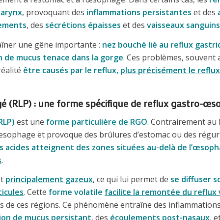
harynx
, provoquant des
inflammations persistantes
et des
ements
, des
sécrétions épaisses
et des
vaisseaux sanguins
îner une gêne importante :
nez bouché lié au reflux gastr
n de
mucus tenace dans la gorge
. Ces problèmes, souvent a
réalité
être causés par le reflux,
plus précisément le reflu
é (RLP) : une forme spécifique de reflux gastro-œ
RLP)
est une
forme particulière de RGO
. Contrairement au 
’œsophage et provoque des brûlures d’estomac ou des régurgi
 acides atteignent des zones situées au-delà de l’œsop
s
.
st
principalement gazeux
, ce qui lui permet de
se diffuser 
ticules
. Cette
forme volatile
facilite la remontée du reflux 
es de ces régions. Ce phénomène entraîne des inflammations
ion de mucus persistant
, des
écoulements post-nasaux
, 