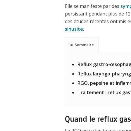
Elle se manifeste par des
sym
persistant pendant plus de 12
des études récentes ont mis 
sinusite
.
Sommaire
Reflux gastro-œsophagi
Reflux laryngo-pharyn
RGO, pepsine et inflam
Traitement : reflux gas
Quand le reflux gas
Le RGO ne se limite pas uniqu