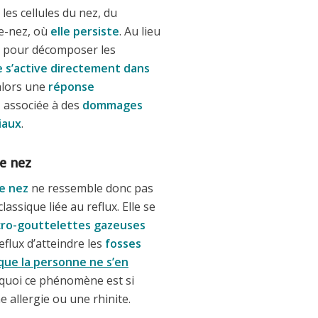
les cellules du nez, du
re-nez, où
elle persiste
. Au lieu
ac pour décomposer les
e s’active directement dans
alors une
réponse
, associée à des
dommages
iaux
.
e nez
e nez
ne ressemble donc pas
lassique liée au reflux. Elle se
cro-gouttelettes gazeuses
eflux d’atteindre les
fosses
que la personne ne s’en
rquoi ce phénomène est si
 allergie ou une rhinite.