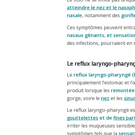
atteindre le nez et le nasop
nasale
, notamment des
gonfl
Ces symptômes peuvent entra
nasaux gênants, et sensatio
des infections, pourraient en 
Le reflux laryngo-pharyng
Le
reflux laryngo-pharyngé (
principalement l’estomac et l
produit lorsque les
remontées
gorge, voire le
nez
et les
sinu
Le reflux laryngo-pharyngé e
gouttelettes
et de
fines par
irriter les muqueuses sensibl
symptômes tels que la
sensat