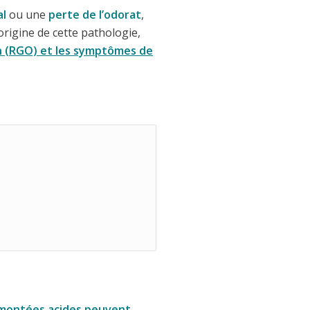
al
ou une
perte de l’odorat
,
rigine de cette pathologie,
en (RGO) et les symptômes de
montées acides peuvent