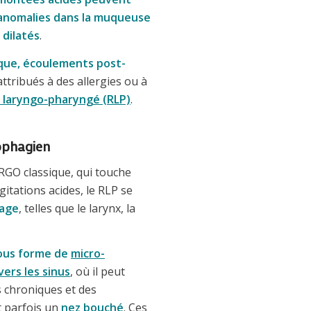
anomalies dans la muqueuse
 dilatés
.
ique
, écoulements post-
ttribués à des allergies ou à
x laryngo-pharyngé (RLP)
.
sophagien
RGO classique, qui touche
tations acides, le RLP se
hage
, telles que le larynx, la
sous forme de
micro-
vers les sinus
, où il peut
 chroniques et des
et parfois un
nez bouché
. Ces