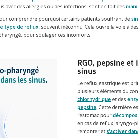
avec des allergies ou des infections, sont en fait des
mani
e pour comprendre pourquoi certains patients souffrant de
si
ce type de reflux
, souvent méconnu. Cela ouvre la voie à des
-pharyngé, pour soulager ces inconforts.
RGO, pepsine et
sinus
Le reflux gastrique est p
plusieurs éléments du cont
chlorhydrique
et des
enzy
pepsine
. Cette dernière 
l’estomac pour
décompose
en cas de reflux laryngo-
remonter et
s’activer dan