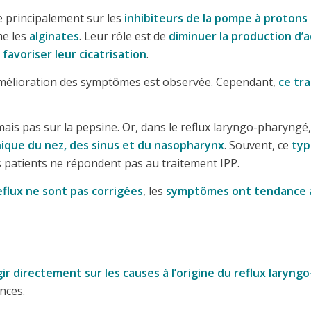
 principalement sur les
inhibiteurs de la pompe à protons 
me les
alginates
. Leur rôle est de
diminuer la production d’a
 favoriser leur cicatrisation
.
mélioration des symptômes est observée. Cependant,
ce tr
 mais pas sur la pepsine. Or, dans le reflux laryngo-pharyngé,
onique du nez, des sinus et du nasopharynx
. Souvent, ce
typ
s patients ne répondent pas au traitement IPP.
eflux ne sont pas corrigées
, les
symptômes ont tendance à 
gir directement sur les causes à l’origine du reflux laryn
nces.