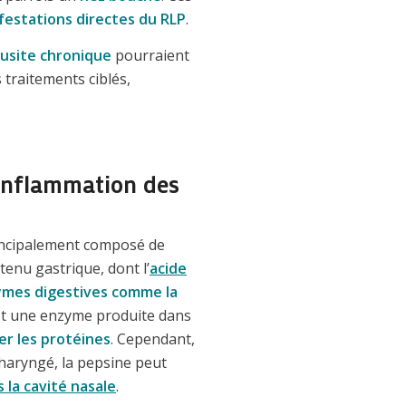
festations directes du RLP
.
nusite chronique
pourraient
 traitements ciblés,
 inflammation des
rincipalement composé de
enu gastrique, dont l’
acide
mes digestives comme la
est une enzyme produite dans
r les protéines
. Cependant,
pharyngé, la pepsine peut
s la cavité nasale
.