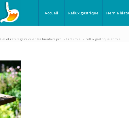
Accueil
Reflux gastrique
Hernie hiata
Miel et reflux gastrique : les bienfaits prouvés du miel
/
reflux gastrique et miel