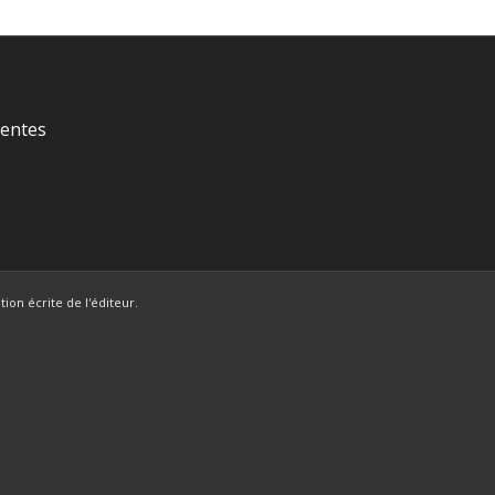
é
Ventes
ion écrite de l'éditeur.