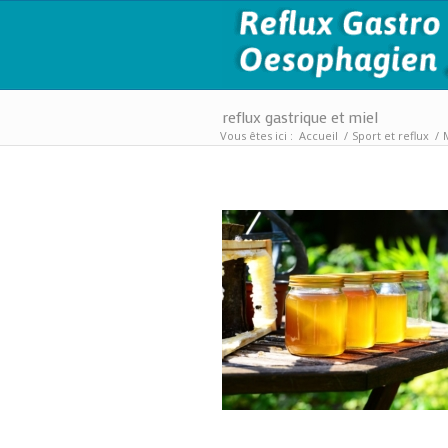
reflux gastrique et miel
Vous êtes ici :
Accueil
/
Sport et reflux
/