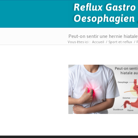
Peut-on sentir une hernie hiatale
Vous êtes ici :
Accueil
/
Sport et reflux
/