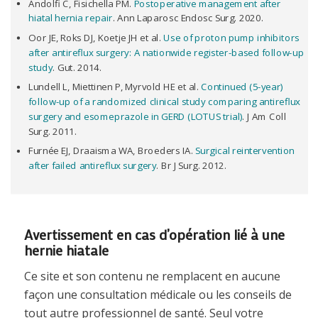
Andolfi C, Fisichella PM.
Postoperative management after
hiatal hernia repair
. Ann Laparosc Endosc Surg. 2020.
Oor JE, Roks DJ, Koetje JH et al.
Use of proton pump inhibitors
after antireflux surgery: A nationwide register-based follow-up
study
. Gut. 2014.
Lundell L, Miettinen P, Myrvold HE et al.
Continued (5-year)
follow-up of a randomized clinical study comparing antireflux
surgery and esomeprazole in GERD (LOTUS trial)
. J Am Coll
Surg. 2011.
Furnée EJ, Draaisma WA, Broeders IA.
Surgical reintervention
after failed antireflux surgery
. Br J Surg. 2012.
Avertissement en cas d’opération lié à une
hernie hiatale
Ce site et son contenu ne remplacent en aucune
façon une consultation médicale ou les conseils de
tout autre professionnel de santé. Seul votre