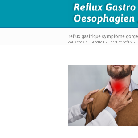
reflux gastrique symptôme gorge
Vous êtes ici :
Accueil
/
Sport et reflux
/