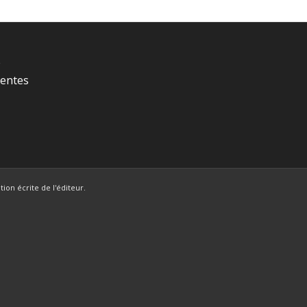
é
Ventes
ion écrite de l'éditeur.