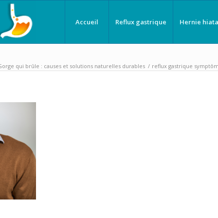
Accueil
Reflux gastrique
Hernie hiata
Gorge qui brûle : causes et solutions naturelles durables
/
reflux gastrique symptô