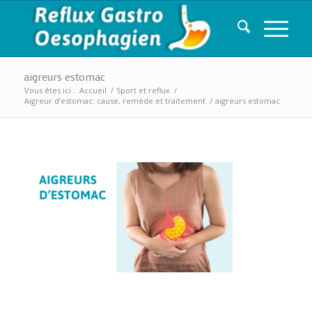
aigreurs estomac
Vous êtes ici :
Accueil
/
Sport et reflux
/
Aigreur d’estomac: cause, remède et traitement
/
aigreurs estomac