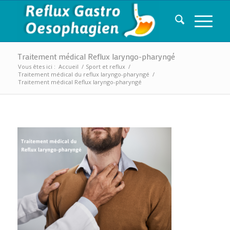
Traitement médical Reflux laryngo-pharyngé
Vous êtes ici :
Accueil
/
Sport et reflux
/
Traitement médical du reflux laryngo-pharyngé
/
Traitement médical Reflux laryngo-pharyngé