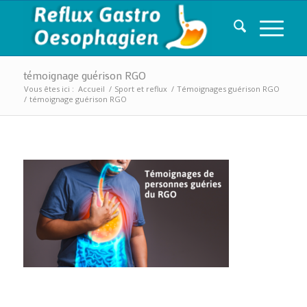
témoignage guérison RGO
Vous êtes ici :
Accueil
/
Sport et reflux
/
Témoignages guérison RGO
/
témoignage guérison RGO