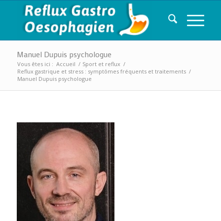
Manuel Dupuis psychologue
Vous êtes ici :
Accueil
/
Sport et reflux
/
Reflux gastrique et stress : symptômes fréquents et traitements
/
Manuel Dupuis psychologue