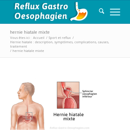
hernie hiatale mixte
Vous êtes ici :
Accueil
/
Sport et reflux
/
Hernie hiatale : description, symptômes, complications, causes,
traitement
/
hernie hiatale mixte