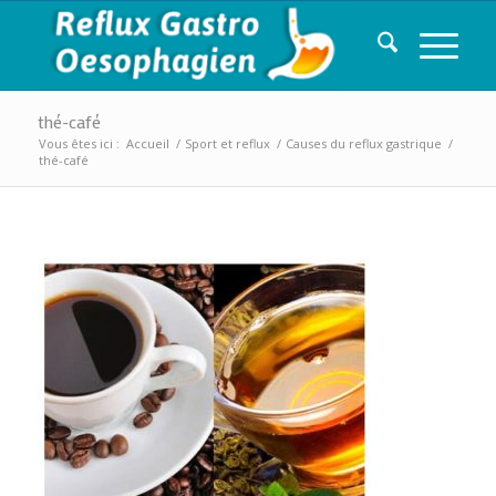
thé-café
Vous êtes ici :
Accueil
/
Sport et reflux
/
Causes du reflux gastrique
/
thé-café