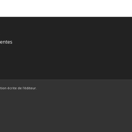
é
Ventes
ion écrite de l'éditeur.