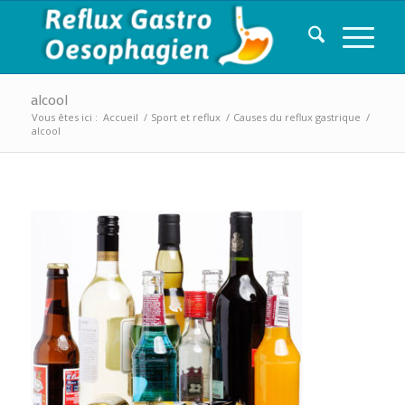
alcool
Vous êtes ici :
Accueil
/
Sport et reflux
/
Causes du reflux gastrique
/
alcool