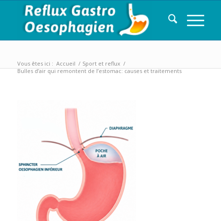
Vous êtes ici :
Accueil
/
Sport et reflux
/
Bulles d’air qui remontent de l’estomac: causes et traitements