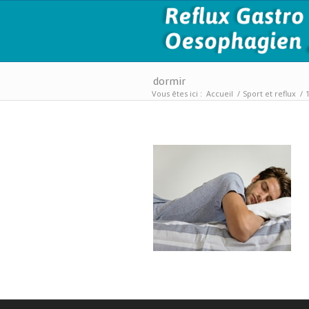
dormir
Vous êtes ici :
Accueil
/
Sport et reflux
/