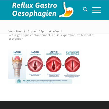
Vous êtes ici :
Accueil
/
Sport et reflux
/
Reflux gastrique et étouffement la nuit : explication, traitement et
prévention