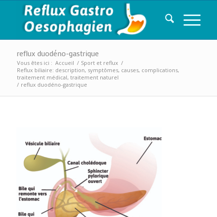
reflux duodéno-gastrique
Vous êtes ici :
Accueil
/
Sport et reflux
/
Reflux biliaire: description, symptômes, causes, complications,
traitement médical, traitement naturel
/
reflux duodéno-gastrique