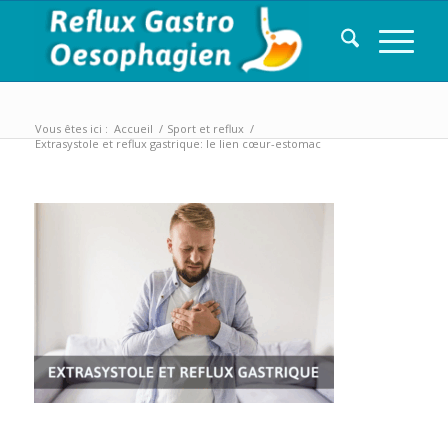
Vous êtes ici :
Accueil
/
Sport et reflux
/
Extrasystole et reflux gastrique: le lien cœur-estomac