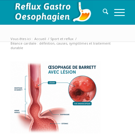
Vous êtes ici :
Accueil
/
Sport et reflux
/
Béance cardiale : définition, causes, symptômes et traitement
durable