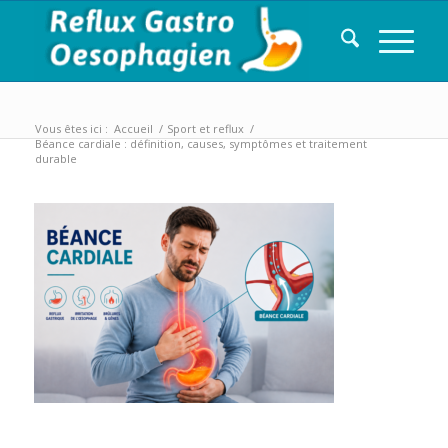
Vous êtes ici :
Accueil
/
Sport et reflux
/
Béance cardiale : définition, causes, symptômes et traitement
durable