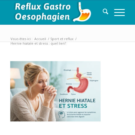
Vous êtes ici :
Accueil
/
Sport et reflux
/
Hernie hiatale et stress : quel lien?